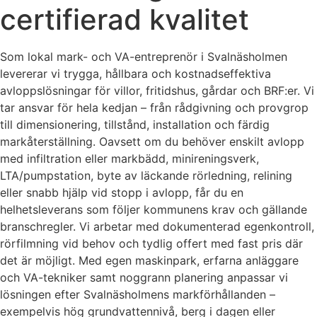
certifierad kvalitet
Som lokal mark- och VA-entreprenör i Svalnäsholmen
levererar vi trygga, hållbara och kostnadseffektiva
avloppslösningar för villor, fritidshus, gårdar och BRF:er. Vi
tar ansvar för hela kedjan – från rådgivning och provgrop
till dimensionering, tillstånd, installation och färdig
markåterställning. Oavsett om du behöver enskilt avlopp
med infiltration eller markbädd, minireningsverk,
LTA/pumpstation, byte av läckande rörledning, relining
eller snabb hjälp vid stopp i avlopp, får du en
helhetsleverans som följer kommunens krav och gällande
branschregler. Vi arbetar med dokumenterad egenkontroll,
rörfilmning vid behov och tydlig offert med fast pris där
det är möjligt. Med egen maskinpark, erfarna anläggare
och VA-tekniker samt noggrann planering anpassar vi
lösningen efter Svalnäsholmens markförhållanden –
exempelvis hög grundvattennivå, berg i dagen eller