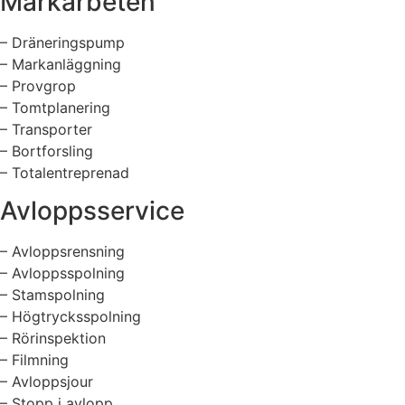
Markarbeten
– Dräneringspump
– Markanläggning
– Provgrop
– Tomtplanering
– Transporter
– Bortforsling
– Totalentreprenad
Avloppsservice
– Avloppsrensning
– Avloppsspolning
– Stamspolning
– Högtrycksspolning
– Rörinspektion
– Filmning
– Avloppsjour
– Stopp i avlopp