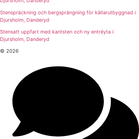
Djursholm, Danderyd
Stenspräckning och bergsprängning för källarutbyggnad i
Djursholm, Danderyd
Stensatt uppfart med kantsten och ny entréyta i
Djursholm, Danderyd
© 2026