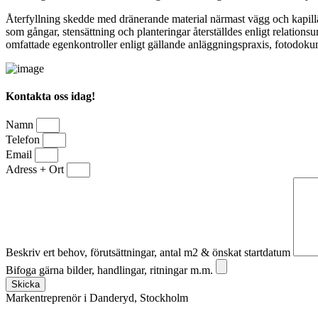
Återfyllning skedde med dränerande material närmast vägg och kapillä
som gångar, stensättning och planteringar återställdes enligt relations
omfattade egenkontroller enligt gällande anläggningspraxis, fotodokum
Kontakta oss idag!
Namn
Telefon
Email
Adress + Ort
Beskriv ert behov, förutsättningar, antal m2 & önskat startdatum
Bifoga gärna bilder, handlingar, ritningar m.m.
Skicka
Markentreprenör i Danderyd, Stockholm