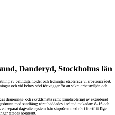
ksund, Danderyd, Stockholms län
ning av befintliga höjder och ledningar etablerade vi arbetsområdet,
ningar och vid behov stöd för väggar för att säkra arbetsmiljön och
ades dränerings- och skyddsmatta samt grundisolering av extruderad
eringsbrunn med sandfång; röret bäddades i tvättad makadam 8–16 och
ett separat dagvattensystem från stuprören med rör i frostfritt läge,
ingar tätades noggrant.