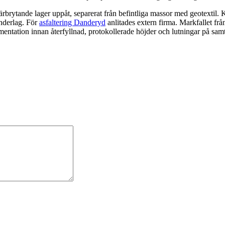
rbrytande lager uppåt, separerat från befintliga massor med geotextil.
underlag. För
asfaltering Danderyd
anlitades extern firma. Markfallet från
entation innan återfyllnad, protokollerade höjder och lutningar på sam