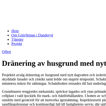
Hem
Om Grävfirman i Danderyd
Tjänster
Projekt
Offert
Dränering av husgrund med nytt
Projektet avsåg dränering av husgrund med nytt dagvatten och isoleri
skyddade fasader och ytskikt samt ledde om stuprör temporärt. Schakt u
minimera risken för sättningar. Schaktbotten rensades till fast underl
Grundmuren rengjordes mekaniskt, sprickor lagades och ytan primades 
cellplast i vald tjocklek för mark- och fuktförhållanden. I botten a
omslöts med geotextil för att motverka igensättning. Inspektionsrör plac
sandfångsbrunnar och kontinuerligt fall till fastighetens servis; där 