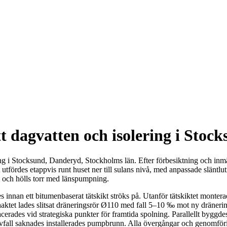
 dagvatten och isolering i Stoc
ng i Stocksund, Danderyd, Stockholms län. Efter förbesiktning och inmät
tfördes etappvis runt huset ner till sulans nivå, med anpassade släntlut
ag och hölls torr med länspumpning.
innan ett bitumenbaserat tätskikt ströks på. Utanför tätskiktet monter
v schaktet lades slitsat dräneringsrör Ø110 med fall 5–10 ‰ mot ny drän
erades vid strategiska punkter för framtida spolning. Parallellt byggdes 
självfall saknades installerades pumpbrunn. Alla övergångar och genomför