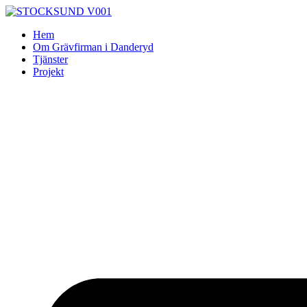
Skip
to
Hem
content
Om Grävfirman i Danderyd
Tjänster
Projekt