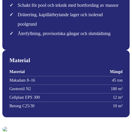
✓
Schakt för pool och teknik med bortforsling av massor
✓
Dränering, kapillärbrytande lager och isolerad
poolgrund
✓
Återfyllning, provisoriska gångar och slutstädning
Material
Material
Mängd
Makadam 8–16
45 ton
Geotextil N2
180 m²
Cellplast EPS 300
12 m³
Betong C25/30
10 m³