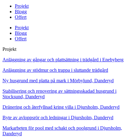
Projekt
Blogg
Offert
Projekt
Blogg
Offert
Projekt
Anläggning av gångar och plattsättning i trädgård i Enebyberg
Anläggning av stödmur och trappa i sluttande trädgård
Ny husgrund med platta på mark i Mörbylund, Danderyd
Stabilisering och renovering av sättningsskadad husgrund i
Stocksund, Danderyd
Dränering och återfyllnad kring villa i Djursholm, Danderyd
Byte av avloppsrör och ledningar i Djursholm, Danderyd
Markarbeten för pool med schakt och poolgrund i Djursholm,
Danderyd