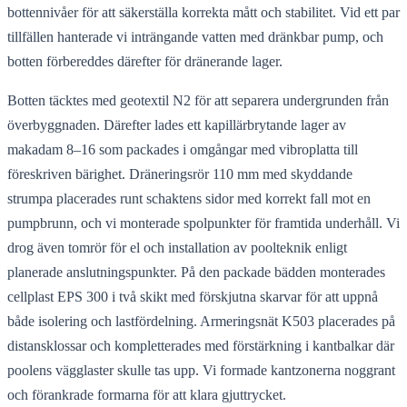
bottennivåer för att säkerställa korrekta mått och stabilitet. Vid ett par
tillfällen hanterade vi inträngande vatten med dränkbar pump, och
botten förbereddes därefter för dränerande lager.
Botten täcktes med geotextil N2 för att separera undergrunden från
överbyggnaden. Därefter lades ett kapillärbrytande lager av
makadam 8–16 som packades i omgångar med vibroplatta till
föreskriven bärighet. Dräneringsrör 110 mm med skyddande
strumpa placerades runt schaktens sidor med korrekt fall mot en
pumpbrunn, och vi monterade spolpunkter för framtida underhåll. Vi
drog även tomrör för el och installation av poolteknik enligt
planerade anslutningspunkter. På den packade bädden monterades
cellplast EPS 300 i två skikt med förskjutna skarvar för att uppnå
både isolering och lastfördelning. Armeringsnät K503 placerades på
distansklossar och kompletterades med förstärkning i kantbalkar där
poolens vägglaster skulle tas upp. Vi formade kantzonerna noggrant
och förankrade formarna för att klara gjuttrycket.