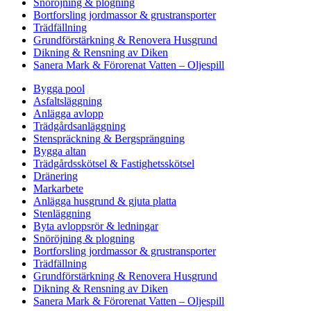
Snöröjning & plogning
Bortforsling jordmassor & grustransporter
Trädfällning
Grundförstärkning & Renovera Husgrund
Dikning & Rensning av Diken
Sanera Mark & Förorenat Vatten – Oljespill
Bygga pool
Asfaltsläggning
Anlägga avlopp
Trädgårdsanläggning
Stenspräckning & Bergsprängning
Bygga altan
Trädgårdsskötsel & Fastighetsskötsel
Dränering
Markarbete
Anlägga husgrund & gjuta platta
Stenläggning
Byta avloppsrör & ledningar
Snöröjning & plogning
Bortforsling jordmassor & grustransporter
Trädfällning
Grundförstärkning & Renovera Husgrund
Dikning & Rensning av Diken
Sanera Mark & Förorenat Vatten – Oljespill