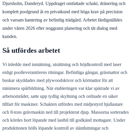
Djursholm, Danderyd. Uppdraget omfattade schakt, dränering och
komplett poolgrund åt en privatkund med höga krav på precision
och varsam hantering av befintlig trädgård. Arbetet färdigställdes
under våren 2026 efter noggrann planering och tät dialog med
kunden.
Så utfördes arbetet
Vi inledde med inmätning, utsättning och höjdkontroll med laser
enligt poolleverantörens ritningar. Befintliga gångar, gräsmattor och
buskar skyddades med plywoodskivor och körmattor för att
minimera spårbildning. När etableringen var klar spärrade vi av
arbetsområdet, satte upp tydlig skyltning och ordnade en säker
tillfart för maskiner. Schakten utfördes med midjestyrd hjullastare
och 8-tons grävmaskin ned till projekterat djup. Massorna sorterades
och kördes bort löpande med lastbil till godkänd mottagare. Under
produktionen hölls löpande kontroll av släntlutningar och