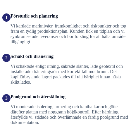
Förstudie och planering
1
Vi kartlade marknivåer, framkomlighet och riskpunkter och tog
fram en tydlig produktionsplan. Kunden fick en tidplan och vi
synkroniserade leveranser och bortforsling för att hålla området
tillgängligt.
Schakt och dränering
2
Vi schaktade enligt ritning, säkrade slänter, lade geotextil och
installerade dräneringsrör med korrekt fall mot brunn. Det
kapillärbrytande lagret packades till rätt bärighet innan nästa
skikt lades.
Poolgrund och återställning
3
Vi monterade isolering, armering och kantbalkar och götte
därefter plattan med noggrann höjdkontroll. Efter härdning
återfyllde vi, städade och överlämnade en färdig poolgrund med
dokumentation.