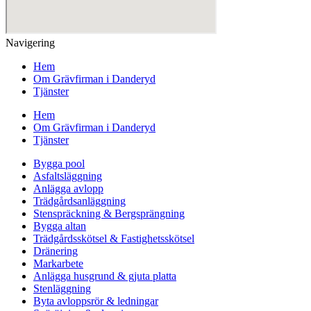
Navigering
Hem
Om Grävfirman i Danderyd
Tjänster
Hem
Om Grävfirman i Danderyd
Tjänster
Bygga pool
Asfaltsläggning
Anlägga avlopp
Trädgårdsanläggning
Stenspräckning & Bergsprängning
Bygga altan
Trädgårdsskötsel & Fastighetsskötsel
Dränering
Markarbete
Anlägga husgrund & gjuta platta
Stenläggning
Byta avloppsrör & ledningar