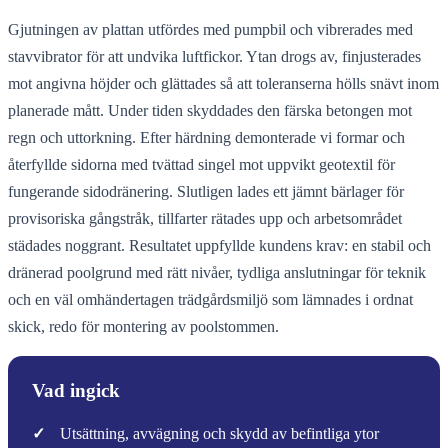
Gjutningen av plattan utfördes med pumpbil och vibrerades med
stavvibrator för att undvika luftfickor. Ytan drogs av, finjusterades
mot angivna höjder och glättades så att toleranserna hölls snävt inom
planerade mått. Under tiden skyddades den färska betongen mot
regn och uttorkning. Efter härdning demonterade vi formar och
återfyllde sidorna med tvättad singel mot uppvikt geotextil för
fungerande sidodränering. Slutligen lades ett jämnt bärlager för
provisoriska gångstråk, tillfarter rätades upp och arbetsområdet
städades noggrant. Resultatet uppfyllde kundens krav: en stabil och
dränerad poolgrund med rätt nivåer, tydliga anslutningar för teknik
och en väl omhändertagen trädgårdsmiljö som lämnades i ordnat
skick, redo för montering av poolstommen.
Vad ingick
✓
Utsättning, avvägning och skydd av befintliga ytor