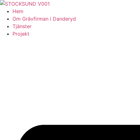
Skip
to
Hem
content
Om Grävfirman i Danderyd
Tjänster
Projekt