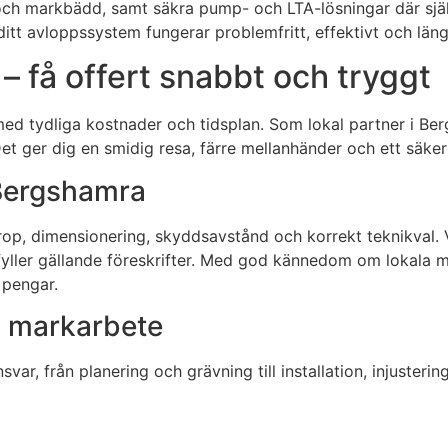
och markbädd, samt säkra pump- och LTA-lösningar där självf
ditt avloppssystem fungerar problemfritt, effektivt och läng
 få offert snabbt och tryggt
ed tydliga kostnader och tidsplan. Som lokal partner i Ber
Det ger dig en smidig resa, färre mellanhänder och ett säkert
i Bergshamra
p, dimensionering, skyddsavstånd och korrekt teknikval. Vi 
pfyller gällande föreskrifter. Med god kännedom om lokala
h pengar.
h markarbete
var, från planering och grävning till installation, injusterin