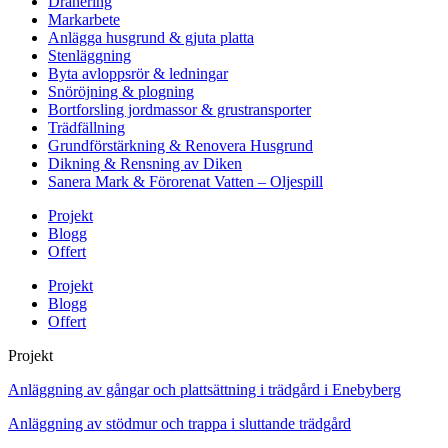
Dränering
Markarbete
Anlägga husgrund & gjuta platta
Stenläggning
Byta avloppsrör & ledningar
Snöröjning & plogning
Bortforsling jordmassor & grustransporter
Trädfällning
Grundförstärkning & Renovera Husgrund
Dikning & Rensning av Diken
Sanera Mark & Förorenat Vatten – Oljespill
Projekt
Blogg
Offert
Projekt
Blogg
Offert
Projekt
Anläggning av gångar och plattsättning i trädgård i Enebyberg
Anläggning av stödmur och trappa i sluttande trädgård