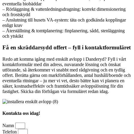
eventuella biobäddar
– Rörläggning & vattenledningsdragning: korrekt dimensionering
och frostskydd
– Anslutning till husets VA-system: täta och godkända kopplingar
enligt krav
– Återställning & tomtplanering: finplanering, sådd, stenläggning
och ytskikt
Få en skräddarsydd offert – fyll i kontaktformuläret
Redo att komma igång med enskilt avlopp i Danderyd? Fyll i vårt
kontaktformulär med din adress, nuvarande lösning och önskat
utförande, så återkommer vi snabbt med rådgivning och en tydlig
offert. Berätta gärna om markförhållanden, antal hushåll/boende och
eventuella ritningar – ju mer vi vet, desto bättre kan vi planera en
säker, kostnadseffektiv och framtidssäker avloppslösning för din
fastighet. Skicka din förfrågan via formuläret redan idag.
Kontakta oss idag!
Namn
Telefon