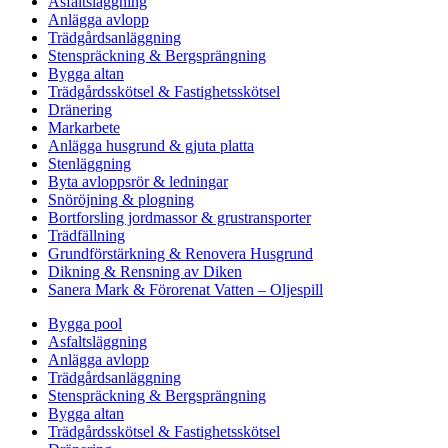
Asfaltsläggning
Anlägga avlopp
Trädgårdsanläggning
Stenspräckning & Bergsprängning
Bygga altan
Trädgårdsskötsel & Fastighetsskötsel
Dränering
Markarbete
Anlägga husgrund & gjuta platta
Stenläggning
Byta avloppsrör & ledningar
Snöröjning & plogning
Bortforsling jordmassor & grustransporter
Trädfällning
Grundförstärkning & Renovera Husgrund
Dikning & Rensning av Diken
Sanera Mark & Förorenat Vatten – Oljespill
Bygga pool
Asfaltsläggning
Anlägga avlopp
Trädgårdsanläggning
Stenspräckning & Bergsprängning
Bygga altan
Trädgårdsskötsel & Fastighetsskötsel