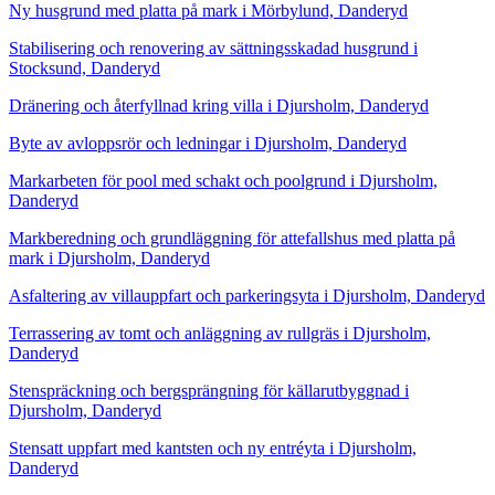
Ny husgrund med platta på mark i Mörbylund, Danderyd
Stabilisering och renovering av sättningsskadad husgrund i
Stocksund, Danderyd
Dränering och återfyllnad kring villa i Djursholm, Danderyd
Byte av avloppsrör och ledningar i Djursholm, Danderyd
Markarbeten för pool med schakt och poolgrund i Djursholm,
Danderyd
Markberedning och grundläggning för attefallshus med platta på
mark i Djursholm, Danderyd
Asfaltering av villauppfart och parkeringsyta i Djursholm, Danderyd
Terrassering av tomt och anläggning av rullgräs i Djursholm,
Danderyd
Stenspräckning och bergsprängning för källarutbyggnad i
Djursholm, Danderyd
Stensatt uppfart med kantsten och ny entréyta i Djursholm,
Danderyd