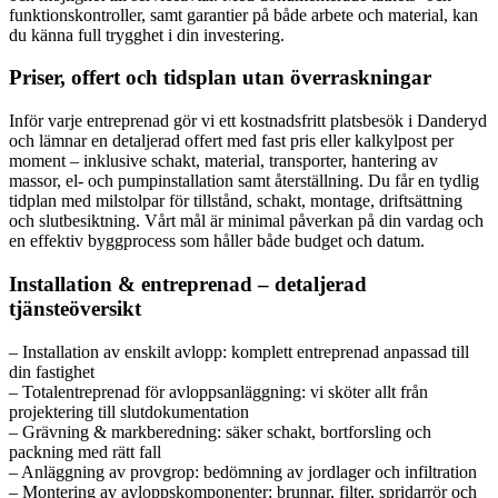
funktionskontroller, samt garantier på både arbete och material, kan
du känna full trygghet i din investering.
Priser, offert och tidsplan utan överraskningar
Inför varje entreprenad gör vi ett kostnadsfritt platsbesök i Danderyd
och lämnar en detaljerad offert med fast pris eller kalkylpost per
moment – inklusive schakt, material, transporter, hantering av
massor, el- och pumpinstallation samt återställning. Du får en tydlig
tidplan med milstolpar för tillstånd, schakt, montage, driftsättning
och slutbesiktning. Vårt mål är minimal påverkan på din vardag och
en effektiv byggprocess som håller både budget och datum.
Installation & entreprenad – detaljerad
tjänsteöversikt
– Installation av enskilt avlopp: komplett entreprenad anpassad till
din fastighet
– Totalentreprenad för avloppsanläggning: vi sköter allt från
projektering till slutdokumentation
– Grävning & markberedning: säker schakt, bortforsling och
packning med rätt fall
– Anläggning av provgrop: bedömning av jordlager och infiltration
– Montering av avloppskomponenter: brunnar, filter, spridarrör och