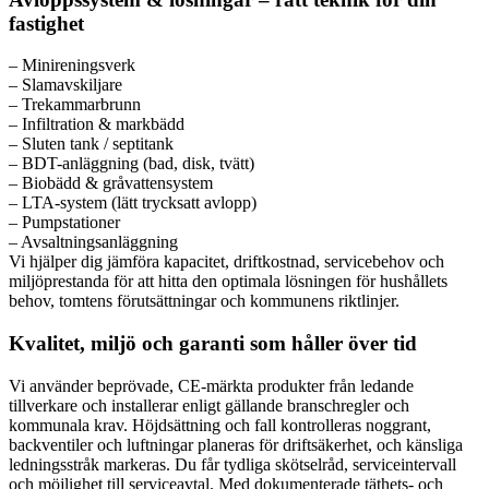
fastighet
– Minireningsverk
– Slamavskiljare
– Trekammarbrunn
– Infiltration & markbädd
– Sluten tank / septitank
– BDT-anläggning (bad, disk, tvätt)
– Biobädd & gråvattensystem
– LTA-system (lätt trycksatt avlopp)
– Pumpstationer
– Avsaltningsanläggning
Vi hjälper dig jämföra kapacitet, driftkostnad, servicebehov och
miljöprestanda för att hitta den optimala lösningen för hushållets
behov, tomtens förutsättningar och kommunens riktlinjer.
Kvalitet, miljö och garanti som håller över tid
Vi använder beprövade, CE-märkta produkter från ledande
tillverkare och installerar enligt gällande branschregler och
kommunala krav. Höjdsättning och fall kontrolleras noggrant,
backventiler och luftningar planeras för driftsäkerhet, och känsliga
ledningsstråk markeras. Du får tydliga skötselråd, serviceintervall
och möjlighet till serviceavtal. Med dokumenterade täthets- och