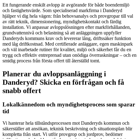
Ett fungerande enskilt avlopp är avgörande för både boendemiljö
och fastighetsvärde. Som specialiserad markfirma i Danderyd
hjälper vi dig hela vägen: från behovsanalys och provgropar till val
av rätt teknik, dimensionering, myndighetskontakt och färdig
installation. Vi anpassar avloppslösningen efter markförhållanden,
grundvattennivå och belastning så att anläggningen uppfyller
Danderyds kommuns krav och levererar lång, driftssäker funktion
med låg driftkostnad. Med certifierade anläggare, egen maskinpark
och väl inarbetade rutiner för kvalitet, miljö och säkerhet får du en
trygg och effektiv entreprenad utan onödiga överraskningar – och en
smidig process från första offert till återställd tomt.
Planerar du avloppsanläggning i
Danderyd? Skicka en förfrågan och få
snabb offert
Lokalkännedom och myndighetsprocess som sparar
tid
Vi hanterar hela tillståndsprocessen mot Danderyds kommun och
säkerställer att ansökan, teknisk beskrivning och situationsplan blir
kompletta från start. Vi utför provgrop och jordprov, bedömer