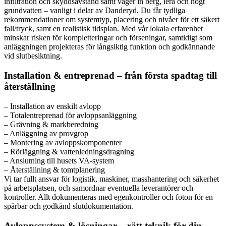
infiltration och skyddsavstånd samt väger in berg, lera och högt
grundvatten – vanligt i delar av Danderyd. Du får tydliga
rekommendationer om systemtyp, placering och nivåer för ett säkert
fall/tryck, samt en realistisk tidsplan. Med vår lokala erfarenhet
minskar risken för kompletteringar och förseningar, samtidigt som
anläggningen projekteras för långsiktig funktion och godkännande
vid slutbesiktning.
Installation & entreprenad – från första spadtag till
återställning
– Installation av enskilt avlopp
– Totalentreprenad för avloppsanläggning
– Grävning & markberedning
– Anläggning av provgrop
– Montering av avloppskomponenter
– Rörläggning & vattenledningsdragning
– Anslutning till husets VA-system
– Återställning & tomtplanering
Vi tar fullt ansvar för logistik, maskiner, masshantering och säkerhet
på arbetsplatsen, och samordnar eventuella leverantörer och
kontroller. Allt dokumenteras med egenkontroller och foton för en
spårbar och godkänd slutdokumentation.
Avloppssystem & lösningar – rätt teknik för din