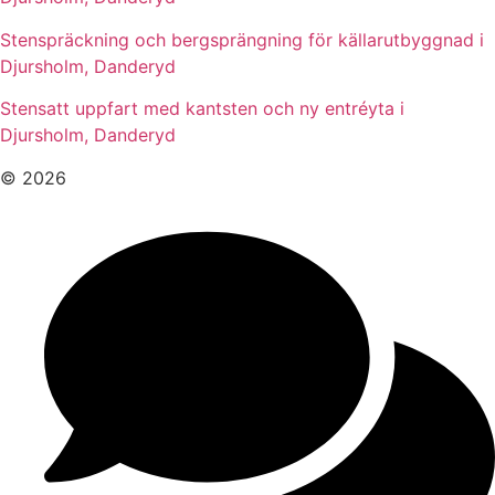
Stenspräckning och bergsprängning för källarutbyggnad i
Djursholm, Danderyd
Stensatt uppfart med kantsten och ny entréyta i
Djursholm, Danderyd
© 2026