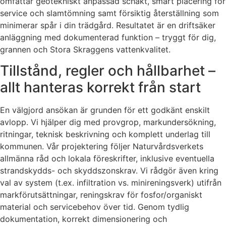
omfattar geotekniskt anpassad schakt, smart placering för
service och slamtömning samt försiktig återställning som
minimerar spår i din trädgård. Resultatet är en driftsäker
anläggning med dokumenterad funktion – tryggt för dig,
grannen och Stora Skraggens vattenkvalitet.
Tillstånd, regler och hållbarhet –
allt hanteras korrekt från start
En välgjord ansökan är grunden för ett godkänt enskilt
avlopp. Vi hjälper dig med provgrop, markundersökning,
ritningar, teknisk beskrivning och komplett underlag till
kommunen. Vår projektering följer Naturvårdsverkets
allmänna råd och lokala föreskrifter, inklusive eventuella
strandskydds- och skyddszonskrav. Vi rådgör även kring
val av system (t.ex. infiltration vs. minireningsverk) utifrån
markförutsättningar, reningskrav för fosfor/organiskt
material och servicebehov över tid. Genom tydlig
dokumentation, korrekt dimensionering och